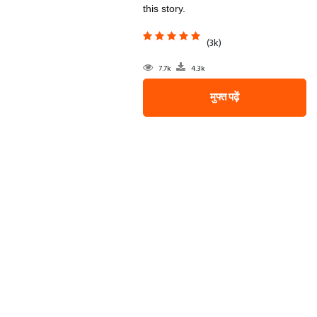
this story.
(3k)
7.7k
4.3k
मुफ्त पढ़ें