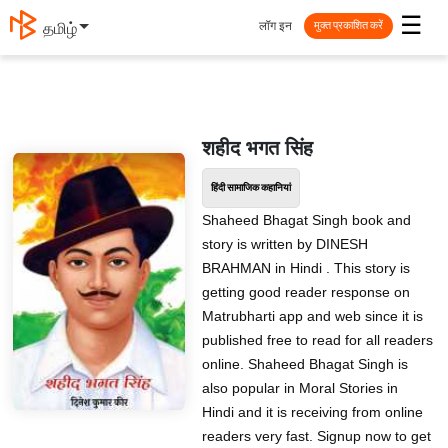
☰
लॉग इन
தமிழ்
मुक्त प्रकाशित करें
शहीद भगत सिंह
हिंदी सामाजिक कहानियां
Shaheed Bhagat Singh book and
story is written by DINESH
BRAHMAN in Hindi . This story is
getting good reader response on
Matrubharti app and web since it is
published free to read for all readers
online. Shaheed Bhagat Singh is
also popular in Moral Stories in
Hindi and it is receiving from online
readers very fast. Signup now to get