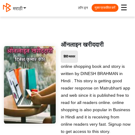
☰
लॉग इन
मराठी
मुक्त प्रकाशित करें
ऑनलाइन खरीददारी
हिंदी व्यापार
online shopping book and story is
written by DINESH BRAHMAN in
Hindi . This story is getting good
reader response on Matrubharti app
and web since it is published free to
read for all readers online. online
shopping is also popular in Business
in Hindi and it is receiving from
online readers very fast. Signup now
to get access to this story.