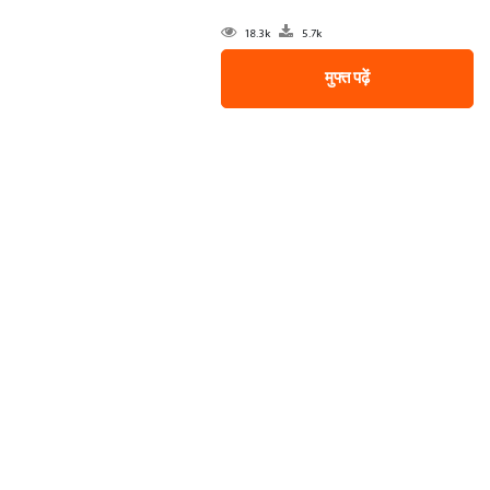
18.3k
5.7k
मुफ्त पढ़ें