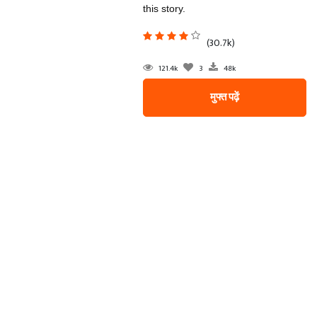
this story.
(30.7k)
121.4k
3
48k
मुफ्त पढ़ें