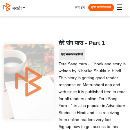
☰
लॉग इन
मराठी
मुक्त प्रकाशित करें
तेरे संग यारा ️️- Part 1
हिंदी रोमांचक कहानियाँ
Tere Sang Yara - 1 book and story is
written by Niharika Shukla in Hindi .
This story is getting good reader
response on Matrubharti app and
web since it is published free to read
for all readers online. Tere Sang
Yara - 1 is also popular in Adventure
Stories in Hindi and it is receiving
from online readers very fast.
Signup now to get access to this