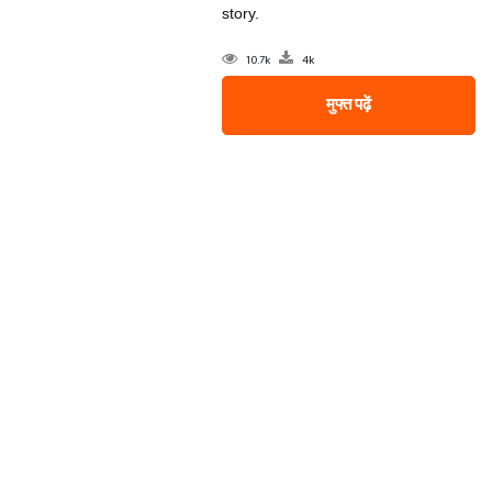
story.
10.7k
4k
मुफ्त पढ़ें