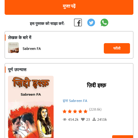
मुफ्त पढ़ें
इस पुस्तक को साझा करें:
लेखक के बारे में
फॉलो
Sabreen FA
पूर्ण उपन्यास
ज़िद्दी इश्क़
द्वारा Sabreen FA
(228.6k)
454.2k
23
241.5k