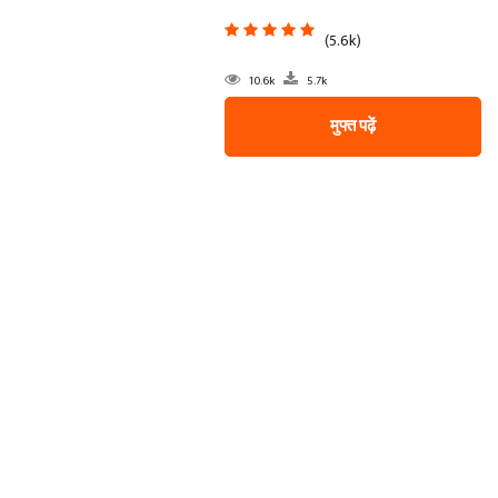
(5.6k)
10.6k
5.7k
मुफ्त पढ़ें