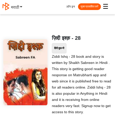
☰
लॉग इन
मराठी
मुक्त प्रकाशित करें
ज़िद्दी इश्क़ - 28
हिंदी कुछ भी
Ziddi Ishq - 28 book and story is
written by Shaikh Sabreen in Hindi .
This story is getting good reader
response on Matrubharti app and
web since it is published free to read
for all readers online. Ziddi Ishq - 28
is also popular in Anything in Hindi
and it is receiving from online
readers very fast. Signup now to get
access to this story.