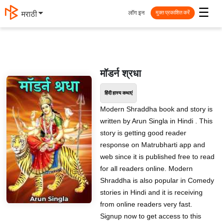
☰
लॉग इन
मराठी
मुक्त प्रकाशित करें
मॉडर्न श्रधा
हिंदी हास्य कथाएं
Modern Shraddha book and story is
written by Arun Singla in Hindi . This
story is getting good reader
response on Matrubharti app and
web since it is published free to read
for all readers online. Modern
Shraddha is also popular in Comedy
stories in Hindi and it is receiving
from online readers very fast.
Signup now to get access to this