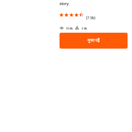
story.
(7.5k)
10.9k
3.9k
मुफ्त पढ़ें