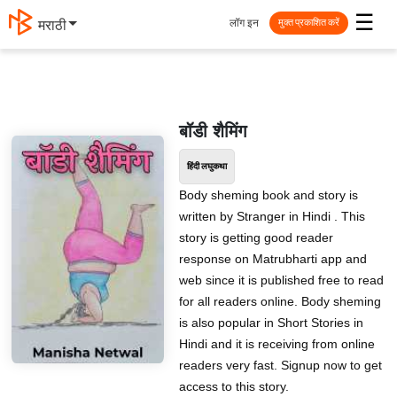
☰
लॉग इन
मराठी
मुक्त प्रकाशित करें
बॉडी शैमिंग
हिंदी लघुकथा
Body sheming book and story is
written by Stranger in Hindi . This
story is getting good reader
response on Matrubharti app and
web since it is published free to read
for all readers online. Body sheming
is also popular in Short Stories in
Hindi and it is receiving from online
readers very fast. Signup now to get
access to this story.