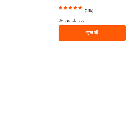
(1.5k)
7.8k
2.7k
मुफ्त पढ़ें