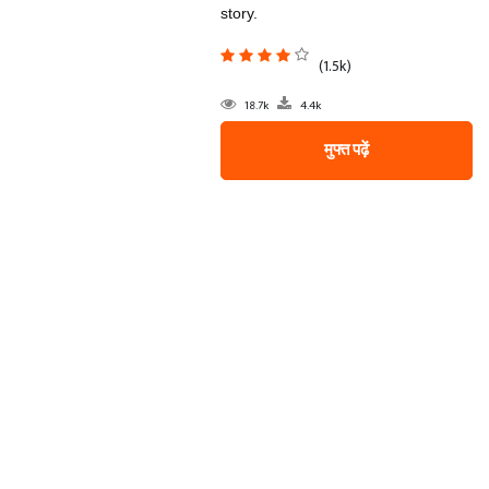
story.
(1.5k)
18.7k
4.4k
मुफ्त पढ़ें