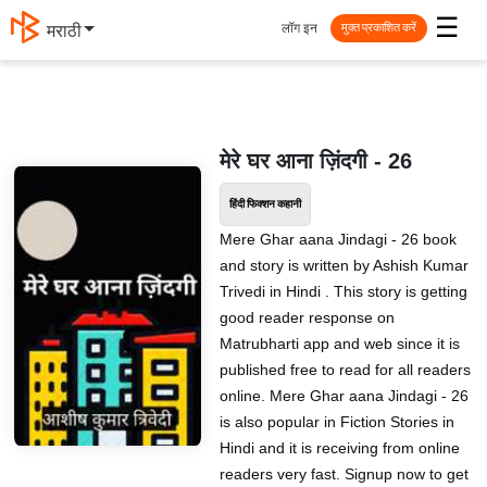
☰
लॉग इन
मराठी
मुक्त प्रकाशित करें
मेरे घर आना ज़िंदगी - 26
हिंदी फिक्शन कहानी
Mere Ghar aana Jindagi - 26 book
and story is written by Ashish Kumar
Trivedi in Hindi . This story is getting
good reader response on
Matrubharti app and web since it is
published free to read for all readers
online. Mere Ghar aana Jindagi - 26
is also popular in Fiction Stories in
Hindi and it is receiving from online
readers very fast. Signup now to get