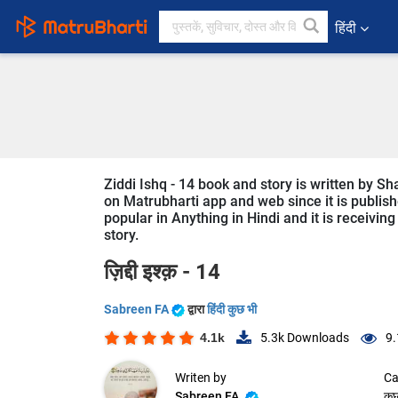
हिंदी
Ziddi Ishq - 14 book and story is written by Sh
on Matrubharti app and web since it is published
popular in Anything in Hindi and it is receivin
story.
ज़िद्दी इश्क़ - 14
Sabreen FA
द्वारा
हिंदी कुछ भी
4.1k
5.3k
Downloads
9.
Writen by
Ca
Sabreen FA
कु