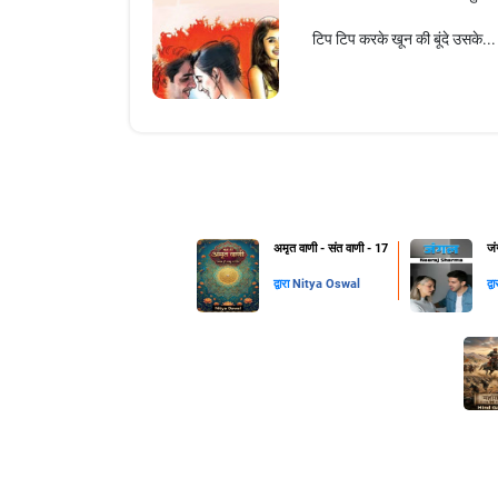
टिप टिप करके खून की बूंदे उसके...
अमृत वाणी - संत वाणी - 17
जं
द्वारा
Nitya Oswal
द्व