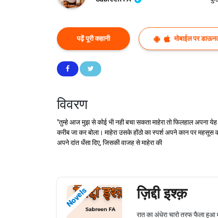
पढ़ें पूरी कहानी
मोबाईल पर डाऊनल
विवरण
"तुम्हे आज मुझ से कोई भी नही बचा सकता माहेरा तो फिलहाल अपना येह
करीब जा कर बोला। माहेरा उसके होंठो का स्पर्श अपने कान पर महसूस क
अपने दांत धँसा दिए, जिसकी वाजह से माहेरा की
ज़िद्दी इश्क़
Novels
रात का अंधेरा चारो तरफ फैला हुआ थ