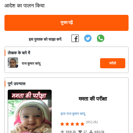
आदेश का पालन किया
मुफ्त पढ़ें
इस पुस्तक को साझा करें:
लेखक के बारे में
फॉलो
राज कुमार कांदु
पूर्ण उपन्यास
ममता की परीक्षा
द्वारा राज कुमार कांदु
(852.2k)
988.3k
27
480.3k