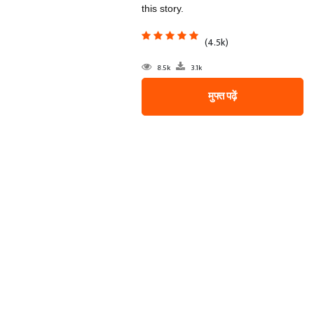
this story.
(4.5k)
8.5k
3.1k
मुफ्त पढ़ें