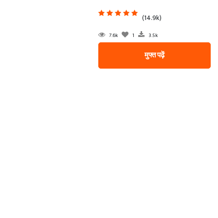
(14.9k)
7.6k
1
3.5k
मुफ्त पढ़ें