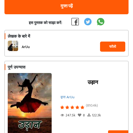
मुफ्त पढ़ें
इस पुस्तक को साझा करें:
लेखक के बारे में
फॉलो
ArUu
पूर्ण उपन्यास
उड़ान
द्वारा ArUu
(810.4k)
247.5k
8
122.3k