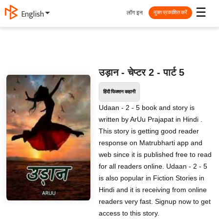
☰
लॉग इन
English
मुक्त प्रकाशित करें
उड़ान - चेप्टर 2 - पार्ट 5
हिंदी फिक्शन कहानी
Udaan - 2 - 5 book and story is
written by ArUu Prajapat in Hindi .
This story is getting good reader
response on Matrubharti app and
web since it is published free to read
for all readers online. Udaan - 2 - 5
is also popular in Fiction Stories in
Hindi and it is receiving from online
readers very fast. Signup now to get
access to this story.