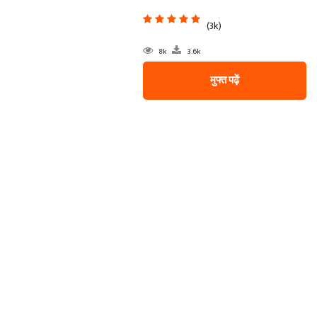
(3k)
8k
3.6k
मुफ्त पढ़ें