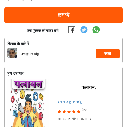
मुफ्त पढ़ें
इस पुस्तक को साझा करें:
लेखक के बारे में
फॉलो
राज कुमार कांदु
पूर्ण उपन्यास
पलायन.
द्वारा राज कुमार कांदु
(15k)
26.6k
1
11.5k