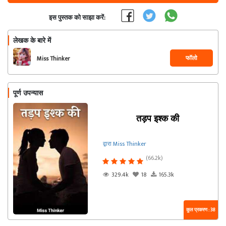
इस पुस्तक को साझा करें:
लेखक के बारे में
फॉलो
Miss Thinker
पूर्ण उपन्यास
तड़प इश्क की
द्वारा Miss Thinker
(66.2k)
329.4k
18
165.3k
कुल प्रकरण : 38