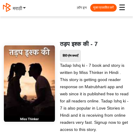
☰
लॉग इन
मराठी
मुक्त प्रकाशित करें
तड़प इश्क की - 7
हिंदी प्रेम कथाएँ
Tadap Ishq ki - 7 book and story is
written by Miss Thinker in Hindi .
This story is getting good reader
response on Matrubharti app and
web since it is published free to read
for all readers online. Tadap Ishq ki -
7 is also popular in Love Stories in
Hindi and it is receiving from online
readers very fast. Signup now to get
access to this story.