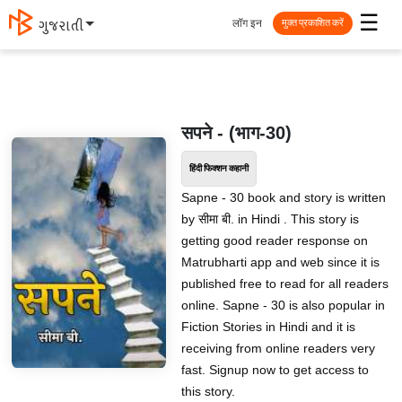
☰
लॉग इन
ગુજરાતી
मुक्त प्रकाशित करें
सपने - (भाग-30)
हिंदी फिक्शन कहानी
Sapne - 30 book and story is written
by सीमा बी. in Hindi . This story is
getting good reader response on
Matrubharti app and web since it is
published free to read for all readers
online. Sapne - 30 is also popular in
Fiction Stories in Hindi and it is
receiving from online readers very
fast. Signup now to get access to
this story.