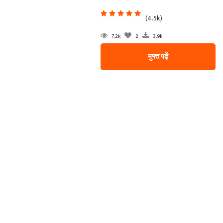
(4.5k)
7.2k
2
3.9k
मुफ्त पढ़ें