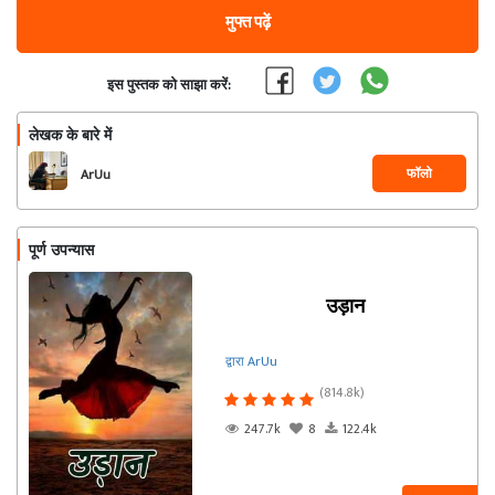
मुफ्त पढ़ें
इस पुस्तक को साझा करें:
लेखक के बारे में
फॉलो
ArUu
पूर्ण उपन्यास
उड़ान
द्वारा ArUu
(814.8k)
247.7k
8
122.4k