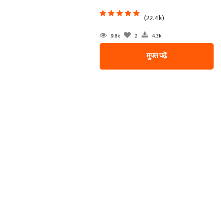
(22.4k)
9.8k
2
4.3k
मुफ्त पढ़ें