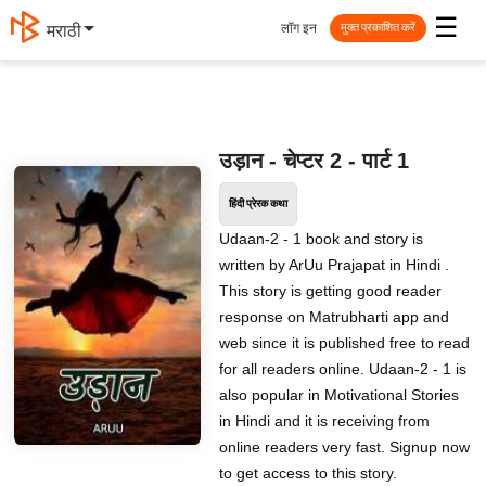
☰
लॉग इन
मराठी
मुक्त प्रकाशित करें
उड़ान - चेप्टर 2 - पार्ट 1
हिंदी प्रेरक कथा
Udaan-2 - 1 book and story is
written by ArUu Prajapat in Hindi .
This story is getting good reader
response on Matrubharti app and
web since it is published free to read
for all readers online. Udaan-2 - 1 is
also popular in Motivational Stories
in Hindi and it is receiving from
online readers very fast. Signup now
to get access to this story.