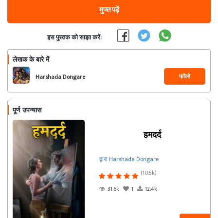
मुफ्त पढ़ें
इस पुस्तक को साझा करें:
लेखक के बारे में
फॉलो
Harshada Dongare
पूर्ण उपन्यास
हमदर्द
द्वारा Harshada Dongare
(10.5k)
31.6k
1
12.4k