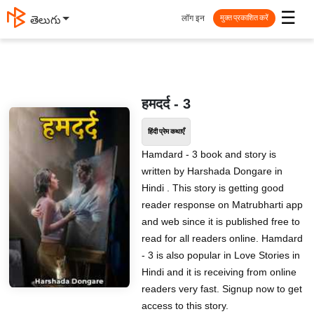
☰
लॉग इन
తెలుగు
मुक्त प्रकाशित करें
हमदर्द - 3
हिंदी प्रेम कथाएँ
Hamdard - 3 book and story is
written by Harshada Dongare in
Hindi . This story is getting good
reader response on Matrubharti app
and web since it is published free to
read for all readers online. Hamdard
- 3 is also popular in Love Stories in
Hindi and it is receiving from online
readers very fast. Signup now to get
access to this story.