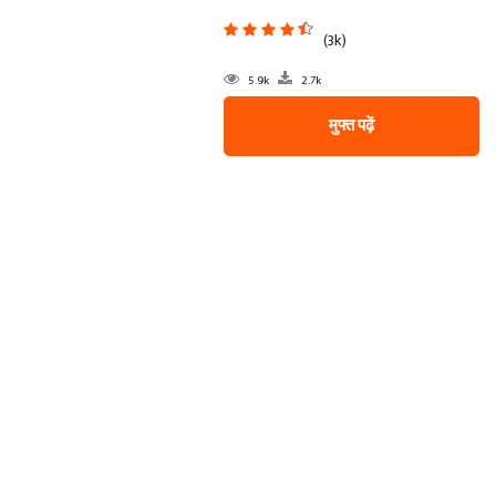
(3k)
5.9k
2.7k
मुफ्त पढ़ें