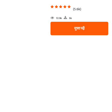
(5.6k)
10.9k
6k
मुफ्त पढ़ें