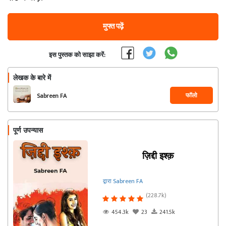
मुफ्त पढ़ें
इस पुस्तक को साझा करें:
लेखक के बारे में
फॉलो
Sabreen FA
पूर्ण उपन्यास
ज़िद्दी इश्क़
द्वारा Sabreen FA
(228.7k)
454.3k
23
241.5k