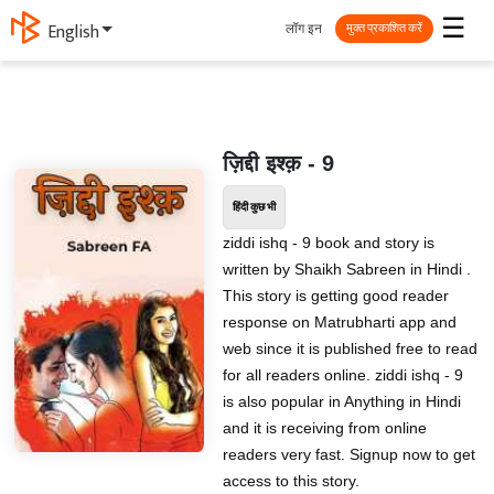
☰
लॉग इन
English
मुक्त प्रकाशित करें
ज़िद्दी इश्क़ - 9
हिंदी कुछ भी
ziddi ishq - 9 book and story is
written by Shaikh Sabreen in Hindi .
This story is getting good reader
response on Matrubharti app and
web since it is published free to read
for all readers online. ziddi ishq - 9
is also popular in Anything in Hindi
and it is receiving from online
readers very fast. Signup now to get
access to this story.