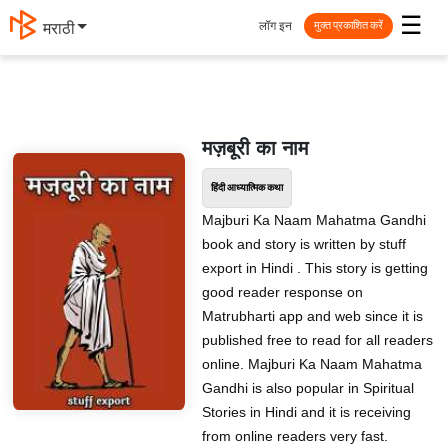
☰
लॉग इन
मराठी
मुक्त प्रकाशित करें
मज़बूरी का नाम
हिंदी आध्यात्मिक कथा
Majburi Ka Naam Mahatma Gandhi
book and story is written by stuff
export in Hindi . This story is getting
good reader response on
Matrubharti app and web since it is
published free to read for all readers
online. Majburi Ka Naam Mahatma
Gandhi is also popular in Spiritual
Stories in Hindi and it is receiving
from online readers very fast.