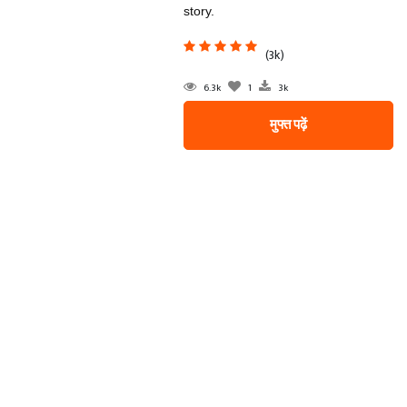
story.
(3k)
6.3k
1
3k
मुफ्त पढ़ें