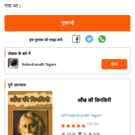
गया था।
मुफ्त पढ़ें
इस पुस्तक को साझा करें:
लेखक के बारे में
फॉलो
Rabindranath Tagore
पूर्ण उपन्यास
आँख की किरकिरी
द्वारा Rabindranath Tagore
(114.7k)
251.5k
16
125k