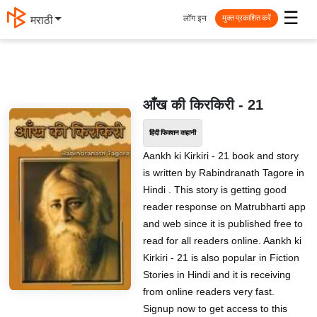
☰
लॉग इन
मराठी
मुक्त प्रकाशित करें
आँख की किरकिरी - 21
हिंदी फिक्शन कहानी
Aankh ki Kirkiri - 21 book and story
is written by Rabindranath Tagore in
Hindi . This story is getting good
reader response on Matrubharti app
and web since it is published free to
read for all readers online. Aankh ki
Kirkiri - 21 is also popular in Fiction
Stories in Hindi and it is receiving
from online readers very fast.
Signup now to get access to this