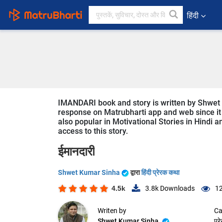
हिंदी
IMANDARI book and story is written by Shwet K
response on Matrubharti app and web since it 
also popular in Motivational Stories in Hindi a
access to this story.
ईमानदारी
Shwet Kumar Sinha
द्वारा
हिंदी प्रेरक कथा
4.5k
3.8k
Downloads
1
Writen by
Ca
Shwet Kumar Sinha
प्