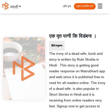
☰
लॉग इन
मराठी
मुक्त प्रकाशित करें
एक मृत पत्नी कि विडंबना ।
हिंदी लघुकथा
The irony of a dead wife. book and
story is written by Rubi Shukla in
Hindi . This story is getting good
reader response on Matrubharti app
and web since it is published free to
read for all readers online. The irony
of a dead wife. is also popular in
Short Stories in Hindi and it is
receiving from online readers very
fast. Signup now to get access to