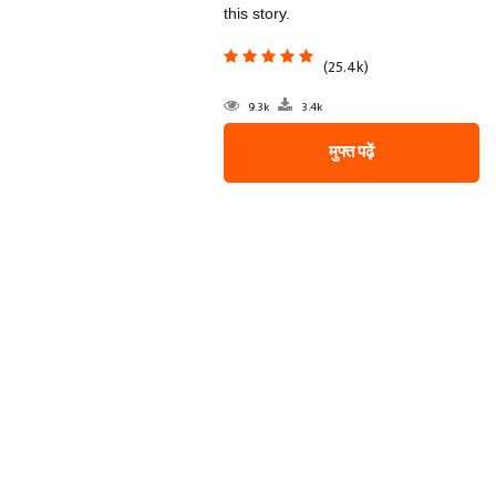
this story.
(25.4k)
9.3k
3.4k
मुफ्त पढ़ें