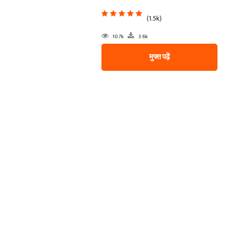
(1.5k)
10.7k
3.6k
मुफ्त पढ़ें