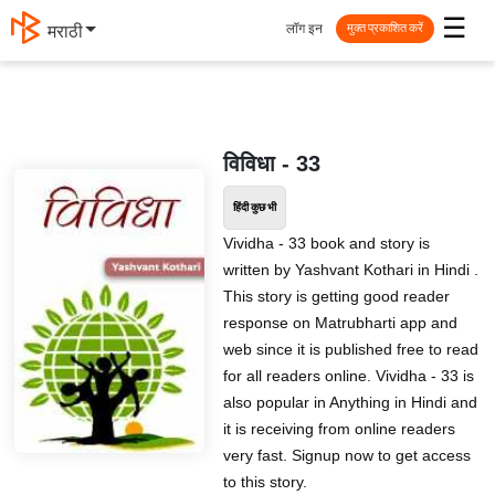
☰
लॉग इन
मराठी
मुक्त प्रकाशित करें
विविधा - 33
हिंदी कुछ भी
Vividha - 33 book and story is
written by Yashvant Kothari in Hindi .
This story is getting good reader
response on Matrubharti app and
web since it is published free to read
for all readers online. Vividha - 33 is
also popular in Anything in Hindi and
it is receiving from online readers
very fast. Signup now to get access
to this story.