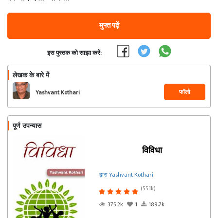
मुफ्त पढ़ें
इस पुस्तक को साझा करें:
लेखक के बारे में
फॉलो
Yashvant Kothari
पूर्ण उपन्यास
विविधा
द्वारा Yashvant Kothari
(55.1k)
375.2k
1
189.7k