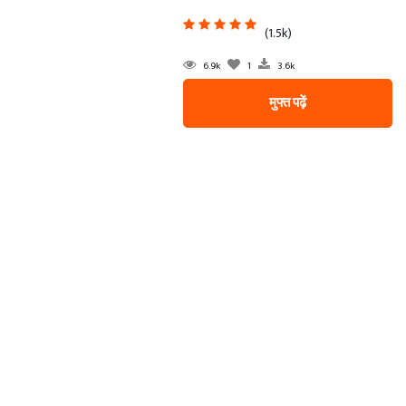
(1.5k)
6.9k
1
3.6k
मुफ्त पढ़ें