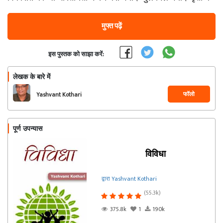
मुफ्त पढ़ें
इस पुस्तक को साझा करें:
लेखक के बारे में
फॉलो
Yashvant Kothari
पूर्ण उपन्यास
विविधा
द्वारा Yashvant Kothari
(55.3k)
375.8k
1
190k