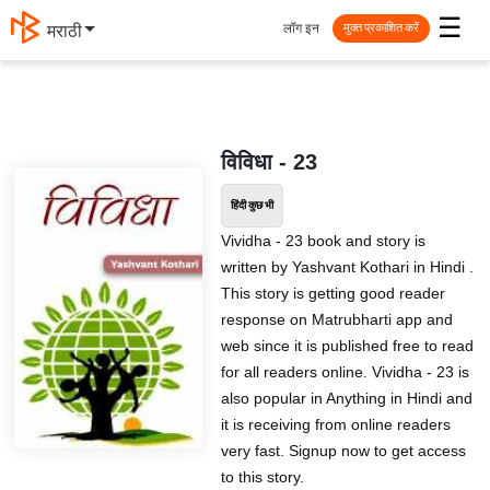
☰
लॉग इन
मराठी
मुक्त प्रकाशित करें
विविधा - 23
हिंदी कुछ भी
Vividha - 23 book and story is
written by Yashvant Kothari in Hindi .
This story is getting good reader
response on Matrubharti app and
web since it is published free to read
for all readers online. Vividha - 23 is
also popular in Anything in Hindi and
it is receiving from online readers
very fast. Signup now to get access
to this story.