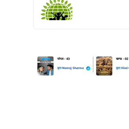
जंगल - 43
खण्ड - 02 मह
द्वारा
Neeraj Sharma
द्वारा
Hind