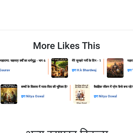
More Likes This
ाराणा: सहस्त्र वर्षों का धर्मयुद्ध - भाग 6
मेंरे सुनहरे गर्मी के दिन - 1
महार
 Gaurav
द्वारा
H.k Bhardwaj
द्वारा
बच्चों के विकास में माता-पिता की भूमिका है?
वैवाहिक जीवन में प्रेम कैसे बना रहे?
द्वारा
Nitya Oswal
द्वारा
Nitya Oswal