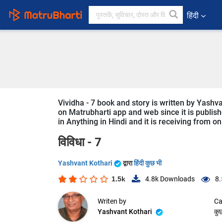
हिंदी
Vividha - 7 book and story is written by Yashva
on Matrubharti app and web since it is publishe
in Anything in Hindi and it is receiving from on
विविधा - 7
Yashvant Kothari
द्वारा
हिंदी कुछ भी
1.5k
4.8k
Downloads
8.
Writen by
Ca
Yashvant Kothari
कु