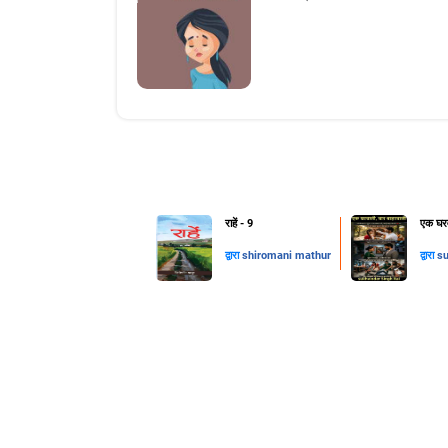
राहें - 9
एक घरव
द्वारा
shiromani mathur
द्वारा
su