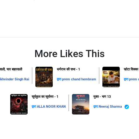
More Likes This
ाली, चार बाहरवाली
धर्मराज की सभा - 1
खोटा सिक्का
khvinder Singh Rai
द्वारा
prem chand hembram
द्वारा
prem 
सूर्यकुल का सूर्यास्त - 1
मुक्त - भाग 13
द्वारा
ALLA NOOR KHAN
द्वारा
Neeraj Sharma