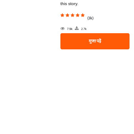
this story.
(3k)
7.9k
2.7k
मुफ्त पढ़ें