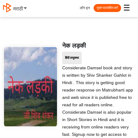
☰
लॉग इन
मराठी
मुक्त प्रकाशित करें
नेक लड़की
हिंदी लघुकथा
Considerate Damsel book and story
is written by Shiv Shanker Gahlot in
Hindi . This story is getting good
reader response on Matrubharti app
and web since it is published free to
read for all readers online.
Considerate Damsel is also popular
in Short Stories in Hindi and it is
receiving from online readers very
fast. Signup now to get access to