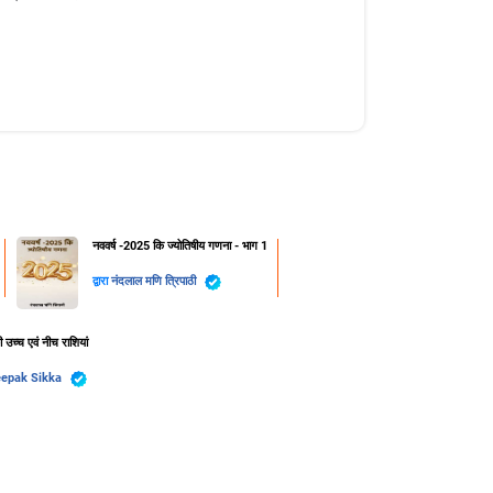
नववर्ष -2025 कि ज्योतिषीय गणना - भाग 1
द्वारा
नंदलाल मणि त्रिपाठी
की उच्च एवं नीच राशियां
epak Sikka