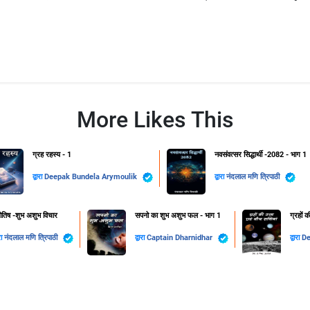
More Likes This
ग्रह रहस्य - 1
नवसंवत्सर सिद्धार्थी -2082 - भाग 1
द्वारा
Deepak Bundela Arymoulik
द्वारा
नंदलाल मणि त्रिपाठी
योतिष -शुभ अशुभ विचार
सपनो का शुभ अशुभ फल - भाग 1
ग्रहों 
ारा
नंदलाल मणि त्रिपाठी
द्वारा
Captain Dharnidhar
द्वारा
De