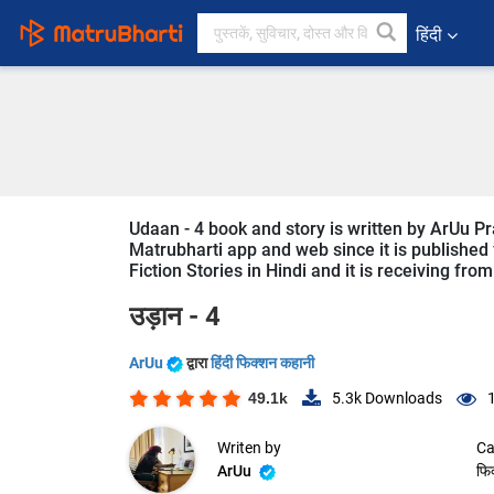
हिंदी
Udaan - 4 book and story is written by ArUu Pr
Matrubharti app and web since it is published f
Fiction Stories in Hindi and it is receiving fro
उड़ान - 4
ArUu
द्वारा
हिंदी फिक्शन कहानी
49.1k
5.3k
Downloads
Writen by
Ca
ArUu
फि