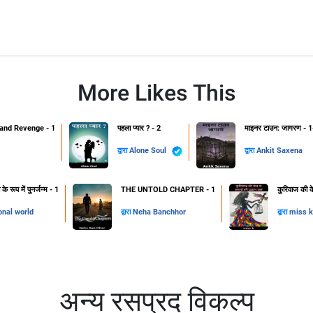
More Likes This
and Revenge - 1
पहला प्यार ? - 2
माइनर टाउन: जागरण - 1
द्वारा
Alone Soul
द्वारा
Ankit Saxena
 रूप में पुनर्जन्म - 1
THE UNTOLD CHAPTER - 1
कुरिवाज की क
onal world
द्वारा
Neha Banchhor
द्वारा
miss k
अन्य रसप्रद विकल्प