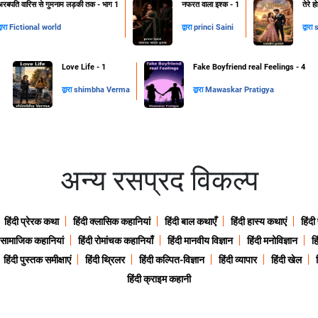
अरबपति वारिस से गुमनाम लड़की तक - भाग 1
नफरत वाला इश्क - 1
तेरे 
्वारा
Fictional world
द्वारा
princi Saini
द्वारा
s
Love Life - 1
Fake Boyfriend real Feelings - 4
द्वारा
shimbha Verma
द्वारा
Mawaskar Pratigya
अन्य रसप्रद विकल्प
हिंदी प्रेरक कथा
हिंदी क्लासिक कहानियां
हिंदी बाल कथाएँ
हिंदी हास्य कथाएं
हिंदी
ी सामाजिक कहानियां
हिंदी रोमांचक कहानियाँ
हिंदी मानवीय विज्ञान
हिंदी मनोविज्ञान
हि
हिंदी पुस्तक समीक्षाएं
हिंदी थ्रिलर
हिंदी कल्पित-विज्ञान
हिंदी व्यापार
हिंदी खेल
हिंदी क्राइम कहानी