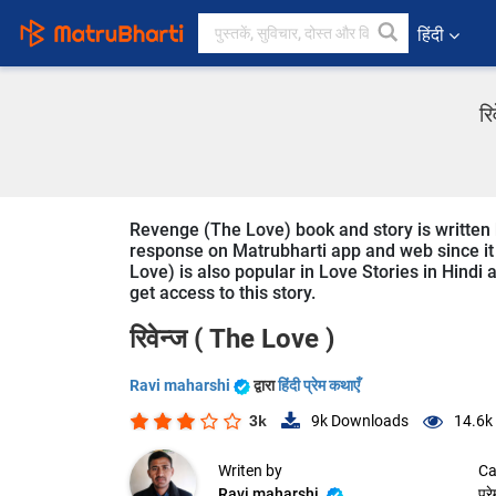
हिंदी
रि
Revenge (The Love) book and story is written b
response on Matrubharti app and web since it 
Love) is also popular in Love Stories in Hindi 
get access to this story.
रिवेन्ज ( The Love )
Ravi maharshi
द्वारा
हिंदी प्रेम कथाएँ
3k
9k
Downloads
14.6k
Writen by
Ca
Ravi maharshi
प्र