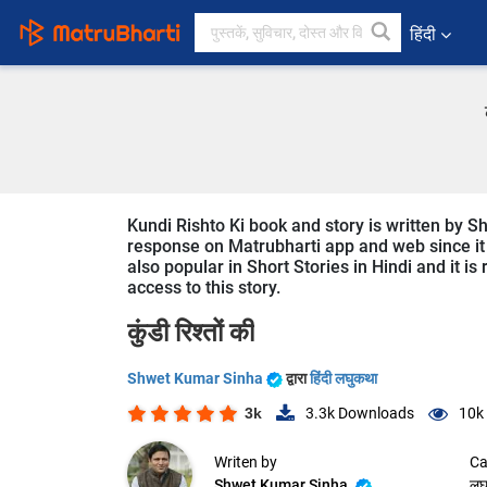
हिंदी
Kundi Rishto Ki book and story is written by S
response on Matrubharti app and web since it is
also popular in Short Stories in Hindi and it i
access to this story.
कुंडी रिश्तों की
Shwet Kumar Sinha
द्वारा
हिंदी लघुकथा
3k
3.3k
Downloads
10k
Writen by
Ca
Shwet Kumar Sinha
लघ