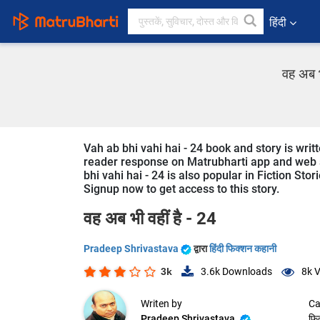
हिंदी
वह अब भ
Vah ab bhi vahi hai - 24 book and story is writ
reader response on Matrubharti app and web sin
bhi vahi hai - 24 is also popular in Fiction Stor
Signup now to get access to this story.
वह अब भी वहीं है - 24
Pradeep Shrivastava
द्वारा
हिंदी फिक्शन कहानी
3k
3.6k
Downloads
8k
V
Writen by
Ca
Pradeep Shrivastava
फि