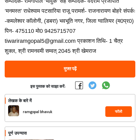
सम्‍पादक- रामगोपाल ‘भावुक’ सह सम्‍पादक- वेदराम प्रजापति
‘मनमस्‍त’ राधेश्‍याम पटसारिया राजू परामर्श- राजनारायण बोहरे संपर्कः
-कमलेश्वर कॉलोनी, (डबरा) भवभूति नगर, जिला ग्वालियर (म0प्र0)
पिन- 475110 मो0 9425715707
tiwariramgopal5@gmail.com प्रकाशन तिथि- 1 चैत्र
शुक्‍ल, श्री रामनवमी सम्‍वत् 2045 श्री खेमराज
मुफ्त पढ़ें
इस पुस्तक को साझा करें:
लेखक के बारे में
फॉलो
ramgopal bhavuk
पूर्ण उपन्यास