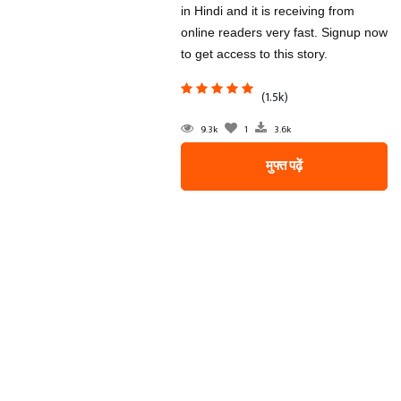
in Hindi and it is receiving from
online readers very fast. Signup now
to get access to this story.
(1.5k)
9.3k
1
3.6k
मुफ्त पढ़ें