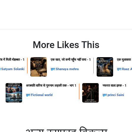
More Likes This
िश में मिली मोहब्बत - 1
एक खत, जो कभी पहुँच नहीं पाया - 1
एक मुलाकात
रा
Satyam Solanki
द्वारा
Shanaya mehra
द्वारा
Raaz 
अरबपति वारिस से गुमनाम लड़की तक - भाग 1
नफरत वाला इश्क - 1
द्वारा
Fictional world
द्वारा
princi Saini