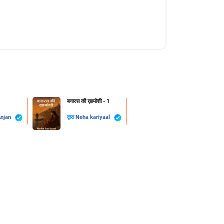
बनारस की ख़ामोशी - 1
Anjan
द्वारा
Neha kariyaal