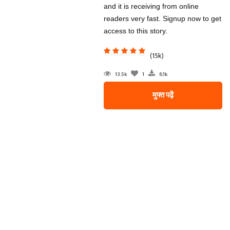
and it is receiving from online
readers very fast. Signup now to get
access to this story.
(15k)
13.5k
1
6.1k
मुफ्त पढ़ें