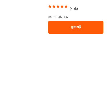
(4.5k)
11k
2.8k
मुफ्त पढ़ें