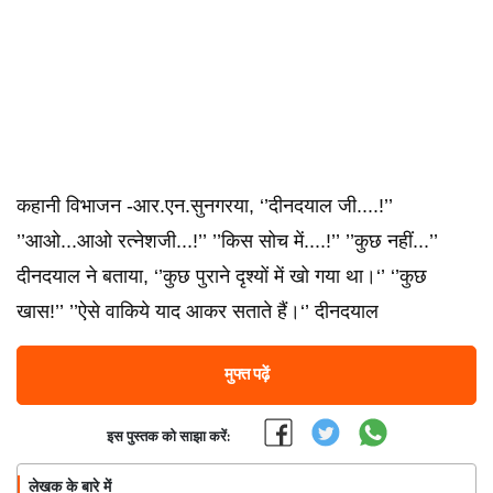
कहानी विभाजन -आर.एन.सुनगरया, ‘’दीनदयाल जी....!’’
’’आओ...आओ रत्‍नेशजी...!’’ ’’किस सोच में....!’’ ’’कुछ नहीं...’’
दीनदयाल ने बताया, ‘’कुछ पुराने दृश्‍यों में खो गया था।‘’ ‘’कुछ
खास!’’ ’’ऐसे वाकिये याद आकर सताते हैं।‘’ दीनदयाल
मुफ्त पढ़ें
इस पुस्तक को साझा करें:
लेखक के बारे में