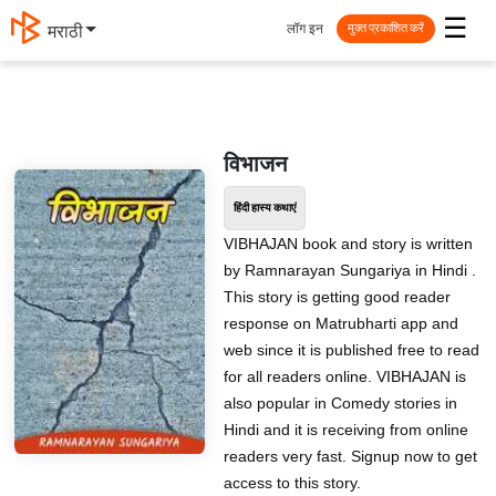
☰
लॉग इन
मराठी
मुक्त प्रकाशित करें
विभाजन
हिंदी हास्य कथाएं
VIBHAJAN book and story is written
by Ramnarayan Sungariya in Hindi .
This story is getting good reader
response on Matrubharti app and
web since it is published free to read
for all readers online. VIBHAJAN is
also popular in Comedy stories in
Hindi and it is receiving from online
readers very fast. Signup now to get
access to this story.