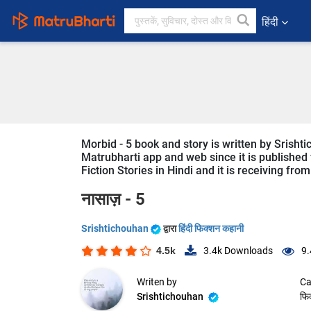
हिंदी
Morbid - 5 book and story is written by Srisht
Matrubharti app and web since it is published f
Fiction Stories in Hindi and it is receiving fro
नासाज़ - 5
Srishtichouhan
द्वारा
हिंदी फिक्शन कहानी
4.5k
3.4k
Downloads
9.
Writen by
Ca
Srishtichouhan
फि