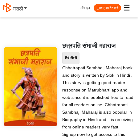
☰
लॉग इन
मराठी
मुक्त प्रकाशित करें
छत्रपति संभाजी महाराज
हिंदी जीवनी
Chhatrapati Sambhaji Maharaj book
and story is written by Slok in Hindi .
This story is getting good reader
response on Matrubharti app and
web since it is published free to read
for all readers online. Chhatrapati
Sambhaji Maharaj is also popular in
Biography in Hindi and it is receiving
from online readers very fast.
Signup now to get access to this