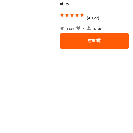
story.
(49.2k)
66.6k
4
23.8k
मुफ्त पढ़ें