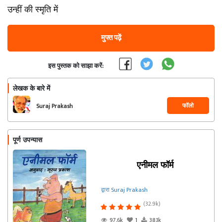
उन्हीं की स्मृति में
मुफ्त पढ़ें
इस पुस्तक को साझा करें:
लेखक के बारे में
फॉलो
Suraj Prakash
पूर्ण उपन्यास
एनीमल फॉर्म
द्वारा Suraj Prakash
(32.9k)
97.6k
1
38.1k