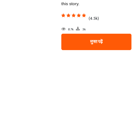
this story.
(4.5k)
8.7k
3k
मुफ्त पढ़ें