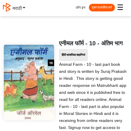
☰
लॉग इन
मराठी
मुक्त प्रकाशित करें
एनीमल फॉर्म - 10 - अंतिम भाग
हिंदी सामाजिक कहानियां
Animal Farm - 10 - last part book
and story is written by Suraj Prakash
in Hindi . This story is getting good
reader response on Matrubharti app
and web since it is published free to
read for all readers online. Animal
Farm - 10 - last part is also popular
in Moral Stories in Hindi and it is
receiving from online readers very
fast. Signup now to get access to