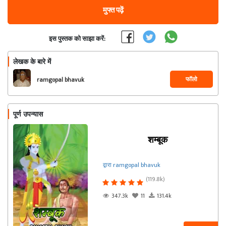
मुफ्त पढ़ें
इस पुस्तक को साझा करें:
लेखक के बारे में
फॉलो
ramgopal bhavuk
पूर्ण उपन्यास
शम्बूक
द्वारा ramgopal bhavuk
(119.8k)
347.3k
11
131.4k