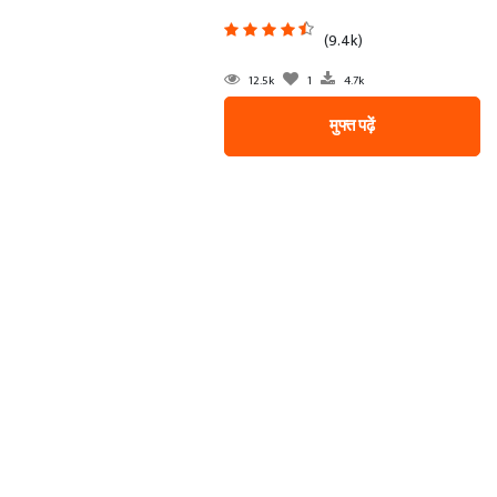
(9.4k)
12.5k
1
4.7k
मुफ्त पढ़ें