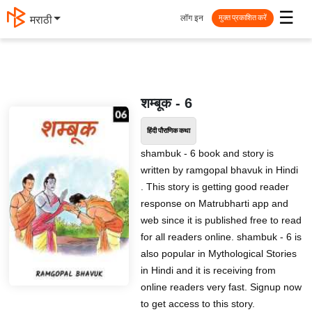
☰
लॉग इन
मराठी
मुक्त प्रकाशित करें
शम्बूक - 6
हिंदी पौराणिक कथा
shambuk - 6 book and story is
written by ramgopal bhavuk in Hindi
. This story is getting good reader
response on Matrubharti app and
web since it is published free to read
for all readers online. shambuk - 6 is
also popular in Mythological Stories
in Hindi and it is receiving from
online readers very fast. Signup now
to get access to this story.