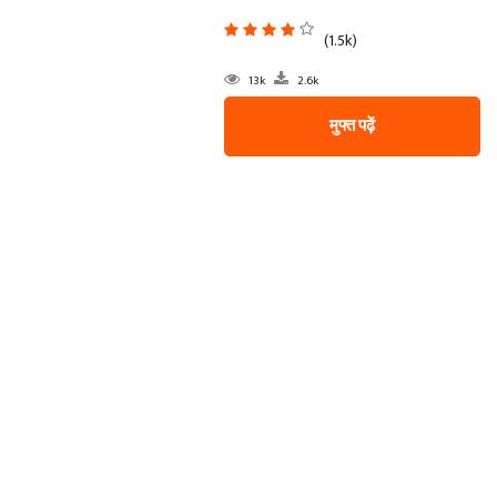
(1.5k)
13k
2.6k
मुफ्त पढ़ें