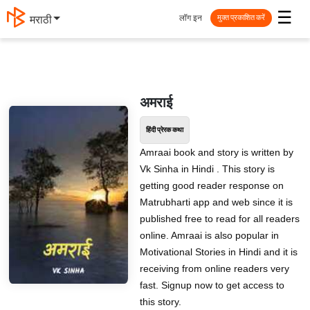
☰
लॉग इन
मराठी
मुक्त प्रकाशित करें
अमराई
हिंदी प्रेरक कथा
Amraai book and story is written by
Vk Sinha in Hindi . This story is
getting good reader response on
Matrubharti app and web since it is
published free to read for all readers
online. Amraai is also popular in
Motivational Stories in Hindi and it is
receiving from online readers very
fast. Signup now to get access to
this story.