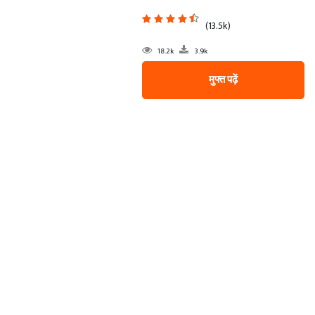
(13.5k)
18.2k
3.9k
मुफ्त पढ़ें