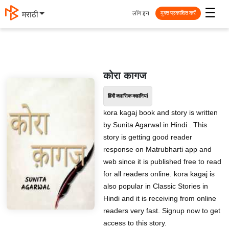
☰
लॉग इन
मराठी
मुक्त प्रकाशित करें
कोरा कागज
हिंदी क्लासिक कहानियां
kora kagaj book and story is written
by Sunita Agarwal in Hindi . This
story is getting good reader
response on Matrubharti app and
web since it is published free to read
for all readers online. kora kagaj is
also popular in Classic Stories in
Hindi and it is receiving from online
readers very fast. Signup now to get
access to this story.