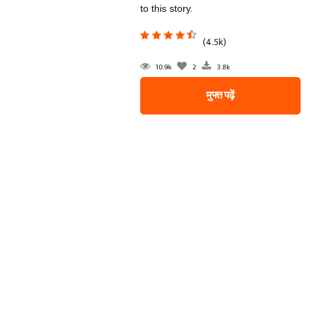
to this story.
(4.5k)
10.9k
2
3.8k
मुफ्त पढ़ें