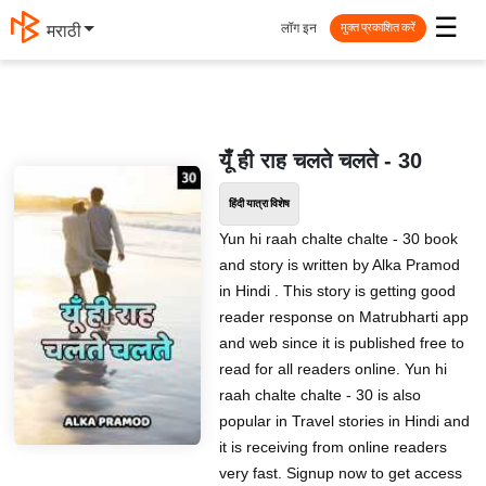
☰
लॉग इन
मराठी
मुक्त प्रकाशित करें
यूँ ही राह चलते चलते - 30
हिंदी यात्रा विशेष
Yun hi raah chalte chalte - 30 book
and story is written by Alka Pramod
in Hindi . This story is getting good
reader response on Matrubharti app
and web since it is published free to
read for all readers online. Yun hi
raah chalte chalte - 30 is also
popular in Travel stories in Hindi and
it is receiving from online readers
very fast. Signup now to get access