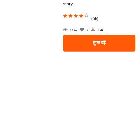
story.
(9k)
12.4k
2
3.4k
मुफ्त पढ़ें