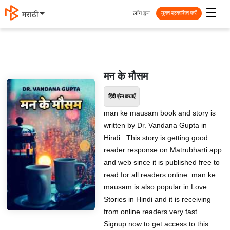
☰
लॉग इन
मराठी
मुक्त प्रकाशित करें
मन के मौसम
हिंदी प्रेम कथाएँ
man ke mausam book and story is
written by Dr. Vandana Gupta in
Hindi . This story is getting good
reader response on Matrubharti app
and web since it is published free to
read for all readers online. man ke
mausam is also popular in Love
Stories in Hindi and it is receiving
from online readers very fast.
Signup now to get access to this