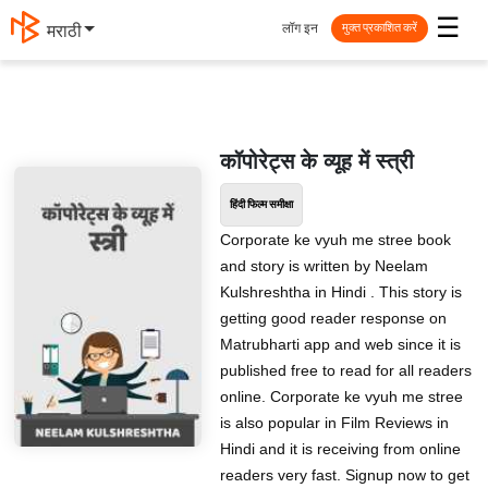
☰
लॉग इन
मराठी
मुक्त प्रकाशित करें
कॉपोरेट्स के व्यूह में स्त्री
हिंदी फिल्म समीक्षा
Corporate ke vyuh me stree book
and story is written by Neelam
Kulshreshtha in Hindi . This story is
getting good reader response on
Matrubharti app and web since it is
published free to read for all readers
online. Corporate ke vyuh me stree
is also popular in Film Reviews in
Hindi and it is receiving from online
readers very fast. Signup now to get