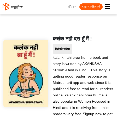
☰
लॉग इन
मराठी
मुक्त प्रकाशित करें
कलंक नही ब्रा हूँ मैं !
हिंदी महिला विशेष
kalank nahi braa hu me book and
story is written by AKANKSHA
SRIVASTAVA in Hindi . This story is
getting good reader response on
Matrubharti app and web since it is
published free to read for all readers
online. kalank nahi braa hu me is
also popular in Women Focused in
Hindi and it is receiving from online
readers very fast. Signup now to get