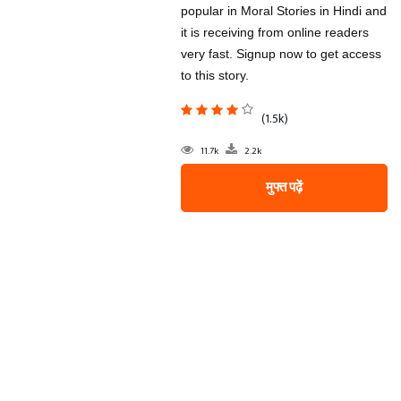
popular in Moral Stories in Hindi and
it is receiving from online readers
very fast. Signup now to get access
to this story.
(1.5k)
11.7k
2.2k
मुफ्त पढ़ें