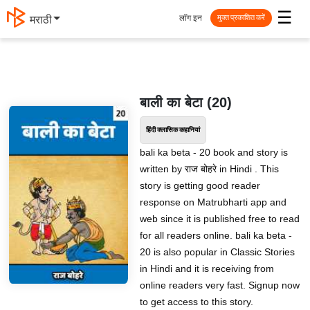
☰
लॉग इन
मराठी
मुक्त प्रकाशित करें
बाली का बेटा (20)
हिंदी क्लासिक कहानियां
bali ka beta - 20 book and story is
written by राज बोहरे in Hindi . This
story is getting good reader
response on Matrubharti app and
web since it is published free to read
for all readers online. bali ka beta -
20 is also popular in Classic Stories
in Hindi and it is receiving from
online readers very fast. Signup now
to get access to this story.