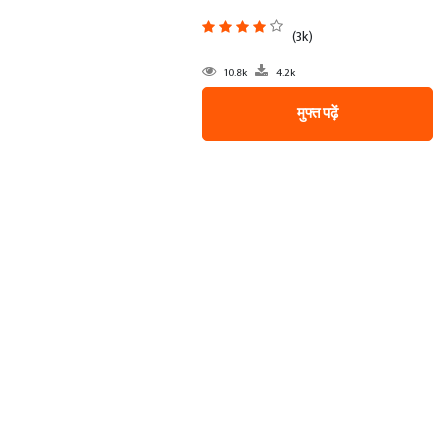
(3k)
10.8k
4.2k
मुफ्त पढ़ें