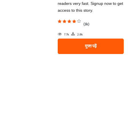
readers very fast. Signup now to get
access to this story.
(3k)
7.7k
2.8k
मुफ्त पढ़ें